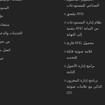
الصناعي للمستودعات
المدون
ملصق RFID
حل
نظام إدارة المستودعات
منتجات
بتقنية RFID من البداية
الخدمات والدعم
إلى النهاية
من نحن
قارئ RFID محمول
اتصل بن
علامة ضوئية قابلة
للتحديد
خبر
برامج إدارة الأصول
الثابتة
برنامج إدارة المخزون
الذكي مع علامات ضوئية
LED