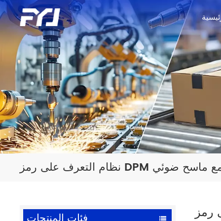
ئيسية
DP فائق الدقة مع ماسح ضوئي
فئات المنتجات