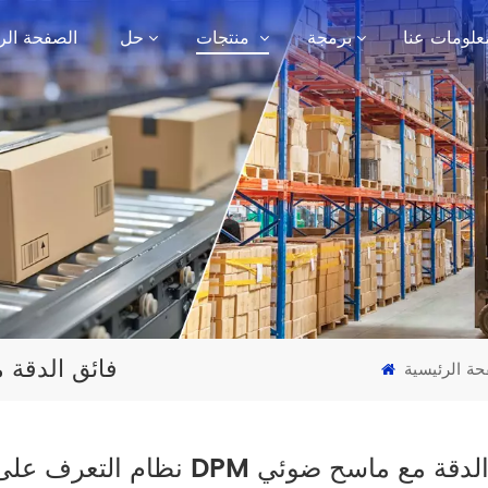
علومات عنا
برمجة
منتجات
حل
الصفحة الر
نظام التعرف على رمز M
حة الرئيسية
ف على رمز DPM فائق الدقة مع ماسح ضوئي