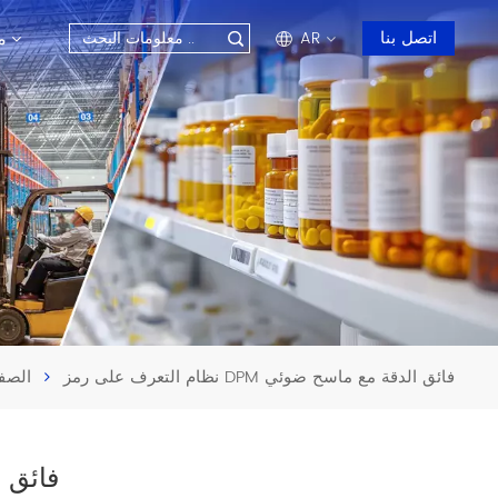
م
اتصل بنا
AR
en
fr
ru
es
ar
نظام التعرف على رمز DPM فائق الدقة مع ماسح ضوئي
الصف
نظام التعر