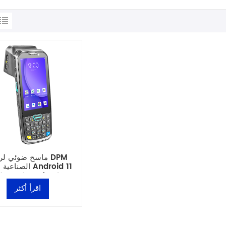
ماسح ضوئي لرموز 
الصناعية بنظام 11
مقاس 4 بوصات مع 
مفاتيح
اقرأ أكثر