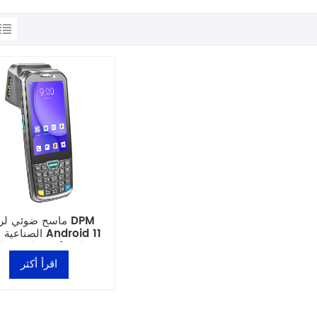
ماسح ضوئي لرموز 
الصناعية بنظام 11
مقاس 4 بوصات مع 
مفاتيح
اقرأ أكثر