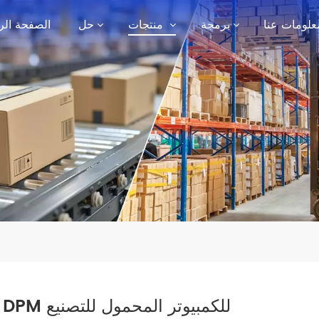
علومات عنا
برمجة
منتجات
حل
الصفحة الر
مسح DPM للكمبيوتر المحمول للتصنيع