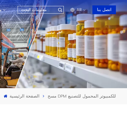
م
اتصل بنا
AR
en
fr
ru
es
ar
مسح DPM للكمبيوتر المحمول للتصنيع
الصفحة الرئيسية