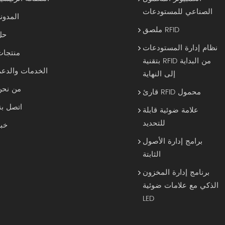
الصناعي للمستودعات
المدون
ملصق RFID
حل
نظام إدارة المستودعات
منتجات
بتقنية RFID من البداية
الخدمات والدعم
إلى النهاية
من نحن
قارئ RFID محمول
اتصل بن
علامة ضوئية قابلة
للتحديد
خبر
برامج إدارة الأصول
الثابتة
برنامج إدارة المخزون
الذكي مع علامات ضوئية
LED