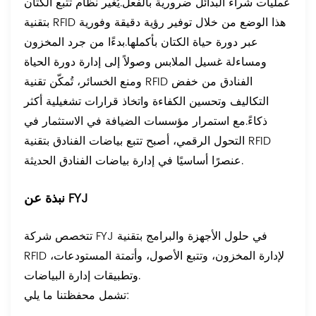
عمليات شراء البدائل ضرورية بالفعل.
يُغير نظام تتبع الكتان
بتقنية RFID هذا الوضع من خلال توفير رؤية دقيقة وفورية
عبر دورة حياة الكتان بأكملها.
بدءًا من جرد المخزون
ومساءلة غسيل الملابس وصولاً إلى إدارة دورة الحياة
ومنع الخسائر، تُمكّن تقنية RFID الفنادق من خفض
التكاليف وتحسين الكفاءة واتخاذ قرارات تشغيلية أكثر
ذكاءً.
مع استمرار مؤسسات الضيافة في الاستثمار في
التحول الرقمي، أصبح تتبع بياضات الفنادق بتقنية RFID
عنصرًا أساسيًا في إدارة بياضات الفنادق الحديثة.
نبذة عن FYJ
تتخصص شركة FYJ في حلول الأجهزة والبرامج بتقنية
RFID لإدارة المخزون، وتتبع الأصول، وأتمتة المستودعات،
وتطبيقات إدارة البياضات.
تشمل محفظتنا ما يلي: