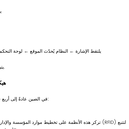
ي
ب
نقل الأصول ← قارئ RFID يلتقط الإشارة ← النظام يُحدّث الموقع ← لو
يتيح ذلك رؤية مستمرة للأصول دون الحاجة إلى المسح اليدوي.
هيك
ينقسم سوق تقنية تحديد الهوية بموجات الراديو (RFID) في الصين عادةً إلى أربع فئات:
تركز هذه الأنظمة على تخطيط موارد المؤسسة والإدارة المالية،