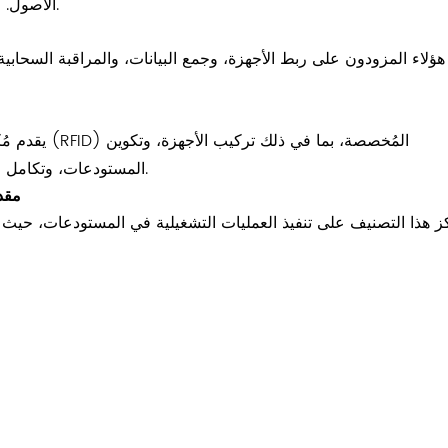
الأصول. ومع ذلك، فإن قدرتها في سيناريوهات التنفيذ المادي محدودة.
هؤلاء المزودون على ربط الأجهزة، وجمع البيانات، والمراقبة السحابية.
يقدم مُكاملُو
المستودعات، وتكامل الأنظمة. ويعتمد أداؤهم بشكل كبير على جودة تنفيذ المشروع.
مقدم
ز هذا التصنيف على تنفيذ العمليات التشغيلية في المستودعات، حيث يُع