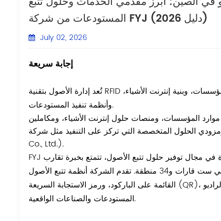
يو في الصين: أبرز مقدمي الخدمات وحلول تتبع
المستودعات من شركة FYJ (دليل 2026)
July 02, 2026
إجابة سريعة
تُعد إدارة الأصول بتقنية RFID في الصين نظامًا بيئيًا صناعيًا سريع التطور يجمع بين منصات برامج المؤسسات، وبنية إنترنت الأشياء،
وأنظمة تنفيذ المستودعات.
موارد المؤسسات، ومنصات حلول إنترنت الأشياء، ومكاملين
الحلول المتخصصة التي تركز على التنفيذ مثل شركة FYJ (Guangzhou Fengyijie Electronic Technology
Co., Ltd.).
في مجال توفير حلول تتبع الأصول، تتمتع بخبرة تقارب
العشرين عامًا، وتخدم أكثر من 3000 عميل من الشركات الكبرى في ست قارات و34 منطقة. تقدم الشركة أنظمة تتبع الأصول
القائمة على الباركود، ورمز الاستجابة السريعة (QR)، وتقنية تحديد الهوية بموجات الراديو (RFID)، والمصممة خصيصًا لتناسب بيئات
المستودعات والصناعات الواقعية.