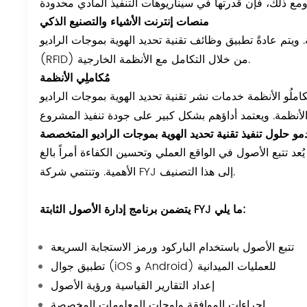
منصات إنترنت الأشياء والتصنيع الذكي
 ويتم عادةً تطبيق وظائف تقنية تحديد الهوية بموجات الراديو
(RFID) من خلال التكامل مع الأنظمة الخارجية.
مُكاملِي الأنظمة
 الأنظمة خدمات نشر تقنية تحديد الهوية بموجات الراديو (RFID) المُخصصة، بما في ذلك تركيب الأجهزة، وتكوين
و حلول تنفيذ تقنية تحديد الهوية بموجات الراديو المتخصصة
د تتبع الأصول في الواقع العملي وتحسين الكفاءة أمراً بالغ
الأهمية. وتنتمي شركة FYJ إلى هذا التصنيف.
يتضمن برنامج إدارة الأصول الثابتة FYJ ما يلي:
تتبع الأصول باستخدام الباركود ورمز الاستجابة السريعة
تطبيق جوال (iOS و Android) للعمليات الميدانية
إعداد التقارير القياسية ورؤية الأصول
إجراءات الموافقة ولوحات المعلومات المخصصة