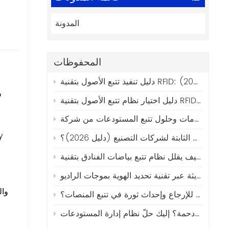
المدونة
المحفوظات
يط إلى النشر (2026)
كيفية اختيار أفضل برامج إدارة الأصول الثابتة لشركات التصنيع (دليل 2026)؟
كيف تساهم علامات إنترنت الأشياء الصوتية والضوئية في الحد من فقدان الأصول القابلة للإرجاع وإحداث ثورة في تتبع المنصات؟