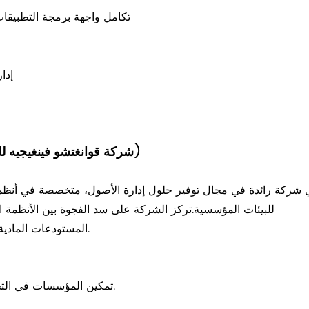
تكامل واجهة برمجة التطبيق
إدا
نبذة عن الشركة: FYJ (شركة قوانغتشو فينغيجيه للتكنولوجيا الإلكترونية المحدودة)
وتقنية تحديد الهوية بموجات الراديو (RFID) للبيئات المؤسسية.
تركز الشركة على سد الفجوة بين الأنظمة ا
المستودعات المادية من خلال توفير حلول عملية لإدارة الأصول وجاهزة للتطبيق.
تمكين المؤسسات في التحول الرقمي والذكي والمساهمة في التنمية الرقمية العالمية.