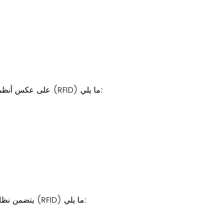
على عكس أنظمة الباركود التقليدية، تُمكّن تقنية تحديد الهوية بموجات الراديو (RFID) ما يلي:
يتضمن نظام إدارة الأصول النموذجي بتقنية تحديد الهوية بموجات الراديو (RFID) ما يلي: