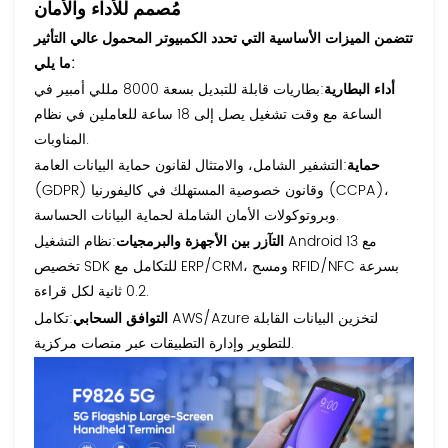
مُصمم للأداء والأمان
تتضمن الميزات الأساسية التي تحدد الكمبيوتر المحمول عالي التأثير
ما يلي:
أداء البطارية
:بطاريات قابلة للتبديل بسعة 8000 مللي أمبير في
الساعة مع وقت تشغيل يصل إلى 18 ساعة للعاملين في نظام
المناوبات.
حماية
:التشفير الشامل، والامتثال لقانون حماية البيانات العامة
(GDPR) وقانون خصوصية المستهلك في كاليفورنيا (CCPA)،
وبروتوكولات الأمان الشاملة لحماية البيانات الحساسة.
التآزر بين الأجهزة والبرمجيات
:نظام التشغيل Android 13 مع
تخصيص SDK للتكامل مع ERP/CRM، ومسح RFID/NFC بسرعة
0.2 ثانية لكل قراءة.
التوافق السحابي
:تكامل AWS/Azure لتخزين البيانات القابلة
للتطوير وإدارة التطبيقات عبر منصات مركزية.