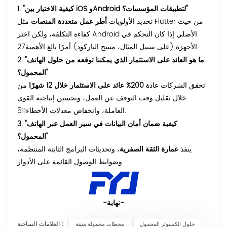
1. "كيفية الاختيار بين iOS وAndroid لتطبيقات المؤسسات؟"
تحديد الأولويات
أطر عمل متعددة المنصات
مثل Flutter من حيث
كفاءة التكلفة، ولكن اختر Android الأصلي إذا كان التحكم في
الأجهزة (على سبيل المثال، مسح الباركود) أمرًا بالغ الأهمية27.
2. "ما هو العائد على الاستثمار الذي يمكننا توقعه من حلول الهاتف
المحمول؟"
تحقق الشركات عادة
200% عائد على الاستثمار خلال 12 شهرًا
من
خلال تقليل وقت التوقف عن العمل، وتحسين إنتاجية القوى
العاملة، وانخفاض معدلات الأخطاء511.
3. "كيفية ضمان أمان البيانات في سير العمل عبر الهاتف
المحمول؟"
ينفذ
عمارة الثقة الصفرية
، وتحديثات البرامج الثابتة المنتظمة،
وضوابط الوصول القائمة على الأدوار
-نهاية-
العلامات الساخنة :
حلول الكمبيوتر المحمول
محطات محمولة متينة