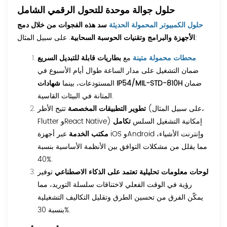
حلول جوالة موحدة للتحول الرقمي الشامل
حلول الكمبيوتر المحمولة الحديثة
سد هذه الفجوات من خلال دمج
. على سبيل المثال:
الأجهزة والبرامج وتقنيات الحوسبة السحابية
محطات محمولة متينة
مع
بطاريات قابلة للتبديل السريع
ضمان التشغيل على مدار الساعة طوال أيام الأسبوع في
ضمان
شهادات IP54/MIL-STD-810H
المستودعات، بينما
المتانة في البيئات القاسية.
تطوير التطبيقات المخصصة
تتيح الأطر (على سبيل المثال،
Flutter وReact Native) إمكانية التشغيل السلس
تكامل
مكتب الخدمة
عبر أجهزة iOS وAndroid وإنترنت الأشياء،
مما يقلل من مشكلات التوافق بين الأنظمة الأساسية بنسبة
40%.
لوحات معلومات تحليلية تعتمد على الذكاء الاصطناعي
توفير
رؤية في الوقت الفعلي لاختناقات سلسلة التوريد، مما
يمكّن الفرق من تحسين الطرق وتقليل التكاليف التشغيلية
بنسبة 30%.