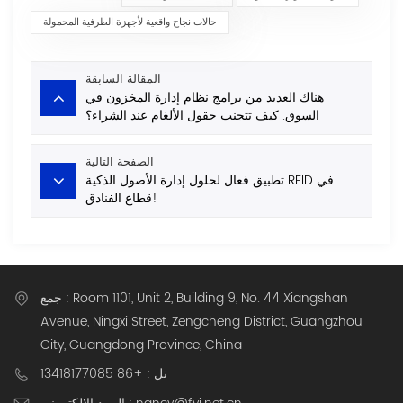
حالات نجاح واقعية لأجهزة الطرفية المحمولة
المقالة السابقة
هناك العديد من برامج نظام إدارة المخزون في
السوق. كيف تتجنب حقول الألغام عند الشراء؟
الصفحة التالية
تطبيق فعال لحلول إدارة الأصول الذكية RFID في
قطاع الفنادق!
جمع : Room 1101, Unit 2, Building 9, No. 44 Xiangshan
Avenue, Ningxi Street, Zengcheng District, Guangzhou
City, Guangdong Province, China
تل : +86 13418177085