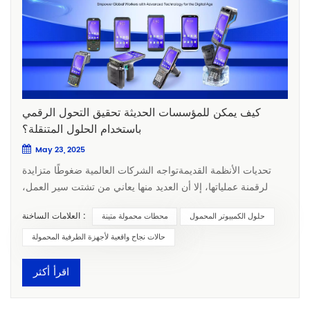
كيف يمكن للمؤسسات الحديثة تحقيق التحول الرقمي
باستخدام الحلول المتنقلة؟
May 23, 2025
تحديات الأنظمة القديمةتواجه الشركات العالمية ضغوطًا متزايدة
لرقمنة عملياتها، إلا أن العديد منها يعاني من تشتت سير العمل،
وعدم كفاءة الاتصالات، وانعزال البيانات. على سبيل المثال، تُبلغ
العلامات الساخنة :
حلول الكمبيوتر المحمول
محطات محمولة متينة
شركات الخدمات اللوجستية 20% تأخير في عمليات التسليم في
الميل الأخير بسبب عمليات فحص المخزون اليدوية، في حين يخسر
حالات نجاح واقعية لأجهزة الطرفية المحمولة
المصنعون 500,000 دولار سنويًا من أخطاء الإنتاج الناتجة عن
أساليب جمع البيانات القديمة. غالبًا ما تفتقر الأنظمة القديمة إلى
اقرأ أكثر
الرؤية والتحليلاتمما يجعل صناع القرار غافلين عن الرؤى التشغيلية
في الوقت الفعلي. بالإضافة إلى ذلك، فإن ضعف أداء البطارية في