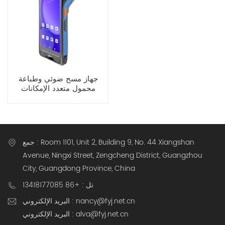
جهاز مسح ضوئي وطباعة
محمول متعدد الإمكانات
مقاس 5.5 بوصة يعمل بنظام
Android 13
جمع : Room 1101, Unit 2, Building 9, No. 44 Xiangshan
Avenue, Ningxi Street, Zengcheng District, Guangzhou
City, Guangdong Province, China
تل : +86 13418177085
البريد الإلكتروني : nancy@fyj.net.cn
البريد الإلكتروني : alva@fyj.net.cn