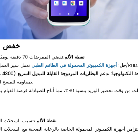
3️⃣ خفض
:تقضي الممرضات 70 دقيقة يوميًا في التوثيق اليدوي - وهو الوقت المسروق من رعاية المرضى.
نقطة الألم
عمل سير العمل على أتمتة التخطيطات والمخزون والفواتير عبر مسح الباركود/RFID.
حل
:
أجهزة الكمبيوتر المحمولة في الطاقم الطبي
لتكنولوجيا: تدعم البطاريات المزدوجة القابلة للتبديل السريع (4300 مللي أمبير في الساعة) نوبات العمل على مدار 24 ساعة
توقف الشحن. تتمتع العلب ذات التصنيف IP68 بمقاومة للمسح المتكرر بالكحول.
:تتسبب السجلات الورقية في تكرار 30% من الاختبارات وتأخير المعالجات لساعات.
نقطة الألم
تزامن أجهزة الكمبيوتر المحمولة الخاصة بالرعاية الصحية مع السجلات ال