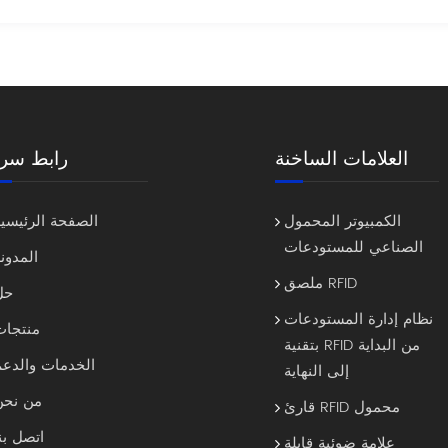
العلامات الساخنة
رابط سري
الكمبيوتر المحمول
الصفحة الرئيسية
الصناعي للمستودعات
المدون
ملصق RFID
حل
نظام إدارة المستودعات
منتجات
بتقنية RFID من البداية
الخدمات والدعم
إلى النهاية
من نحن
قارئ RFID محمول
اتصل بن
علامة ضوئية قابلة