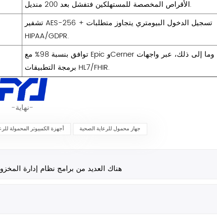
الأقراص المخصصة للمستهلكين فتفشل بعد 200 منديل.
تشفير AES-256 + تسجيل الدخول البيومتري يتجاوز متطلبات
HIPAA/GDPR.
توافق بنسبة 98% مع Epic وCerner وما إلى ذلك، عبر واجهات
برمجة التطبيقات HL7/FHIR.
-نهاية-
جهاز محمول للرعاية الصحية
أجهزة الكمبيوتر المحمولة للرع
هناك العديد من برامج نظام إدارة المخز