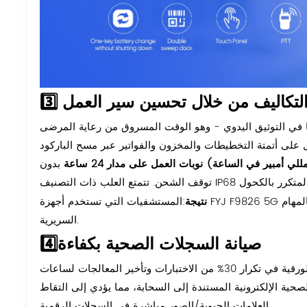
 التكاليف من خلال تحسين سير العمل
بدون
نتيجة
:المستشفيات التي تستخدم أجهزة FYJ F9826 5G قللت من وقت تحضير الوريد بنسبة 80%، مما أتاح للصيادلة فرصة القيام بالمهام
السريرية.
4️⃣صيانة السجلات الصحية بكفاءة
صحية الإلكترونية المستندة إلى السحابة، مما يؤدي إلى التقاط
العلامات الحيوية/الصور مباشرة في السجلات الرقمية.