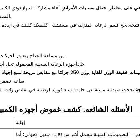
Te: أغلفة مضادة للبكتيريا معتمدة من JISZ2801 تقضي على مخاطر انتقال مسببات الأمراض
أثناء مشاركة الجهاز.
توثق الكام
المدمجة بدقة 13 ميجابكسل الجروح دون الحاجة إلى إزالة الضمادات.
نتيجة
:تشغل محطات العمل الثابتة (COWs) 11% من مساحة الجناح وتعيق الحركات الطارئة.
:أجهزة الرعاية الصحية المحمولة تحل أجهزة الحوسبة المتنقلة محل العربات الضخمة بقوة بحجم الجيب.
حل
تصميمات خفيفة الوزن للغاية بوزن 250 جرامًا مع مقابض مريحة تمنع إجهاد الموظفين
ساعة. تضمن مقاومة السقوط من ارتفاع 1.8 متر متانة وحدة العناية المركزة.
جة
الأسئلة الشائعة: كشف غموض أجهزة الكمبيو
إجابة
نعم - التصميمات المتينة تتحمل أكثر من 1500 منديل كحولي؛ أما