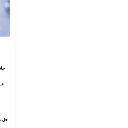
ت
حافة ا
حل
:ت