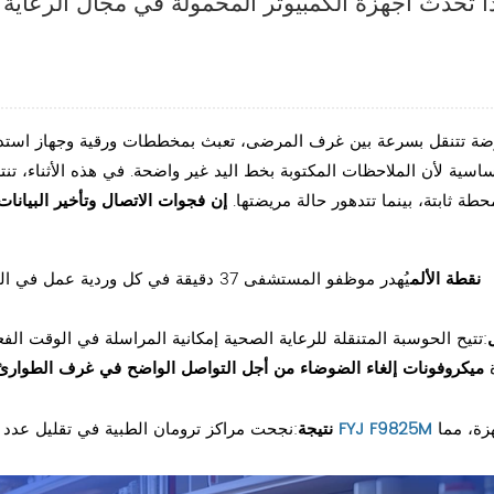
ا تُحدث أجهزة الكمبيوتر المحمولة في مجال الرعاي
ة تتنقل بسرعة بين غرف المرضى، تعبث بمخططات ورقية وجهاز استدعاء وص
اسية لأن الملاحظات المكتوبة بخط اليد غير واضحة. في هذه الأثناء، ت
حطة ثابتة، بينما تتدهور حالة مريضتها.
إن فجوات الاتصال وتأخير البيان
نقطة الألم
يُهدر موظفو المستشفى 37 دقيقة في كل و
ة
ميكروفونات إلغاء الضوضاء من أجل التواصل الواضح في غرف الطوارئ
الأجهزة، مما
FYJ F9825M
:نجحت مراكز ترومان الطبية في تقليل عدد المكالمات المنقطعة إلى مكالمة واحدة في الأسبوع بعد نشرها
نتيجة