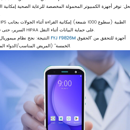
حل: توفر أجهزة الكمبيوتر المحمولة المخصصة للرعاية الصحية إمكانية ال
تفاعل الأدوية، ووسائل التشخي
السرير، حتى في ظل الأضواء الساطعة 57. تعمل التشفير المتوافق مع قانون HIPAA على حماية البيانات أثناء النقل.
أجهزة للتحقق من "الحقوق
FYJ F9826M
النتيجة: نجح نظام ميموريال هيرمان الصحي في خفض أخطاء الأدوية بنسبة 60% باستخدام
الخمسة" (المريض المناسب/الدواء المناسب/الجرعة المناسبة/الوقت المناسب/الموظف المناسب).