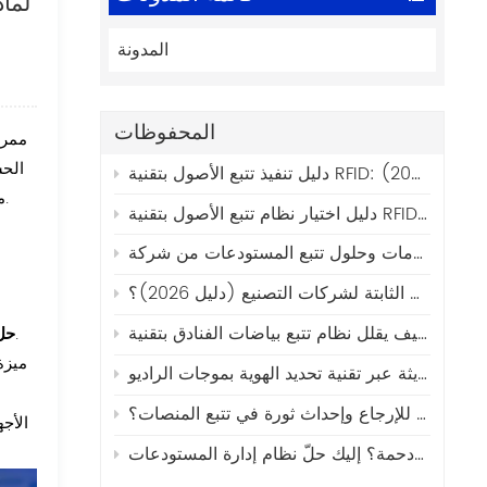
لماذ
المدونة
المحفوظات
ممرض
الحس
يط إلى النشر (2026)
.
م
كيفية اختيار أفضل برامج إدارة الأصول الثابتة لشركات التصنيع (دليل 2026)؟
:تتيح الحوسبة المتنقلة للرعاية الصحية إمكانية المراسلة في الوقت الفعلي مع إيصالات القراءة والمكالمات الصوتية والتنبيهات الطارئة.
حل
ميز
كيف تساهم علامات إنترنت الأشياء الصوتية والضوئية في الحد من فقدان الأصول القابلة للإرجاع وإحداث ثورة في تتبع المنصات؟