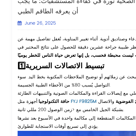
ة الصحية ثورة في كفاءة المستشفيات: ما يجب
أن يعرفه الطاقم الطبي
June 26, 2025
ناديق أدوية. أثناء تغيير المناوبة، تُغفل تفاصيل مهمة عن
نتظر طبيبة جراحة عشرين دقيقة للحصول على نتائج المختبر في
ات ليست محبطة فحسب، بل إنها تعرض حياة الناس للخطر يوميًا
1️⃣تبسيط الاتصالات السريرية
ردية عمل في البحث عن زملائهم أو توضيح الملاحظات المكتوبة بخط اليد. سوء
التواصل يُسبب 80% من الأخطاء الطبية الجسيمة.
 الفوضوية
والاتصال
FYJ F9825M
:أجهزة مثل
حافة التكنولوجيا
بشبكة الجيل الخامس مع <زمن الوصول 200 مللي ثانية.
يؤدي إلى تسريع أوقات الاستجابة للطوارئ.