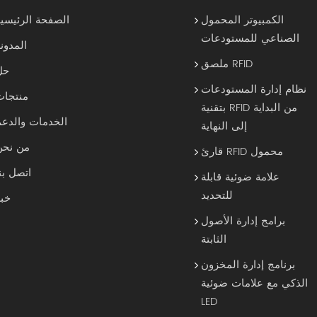
الكمبيوتر المحمول
الصفحة الرئيسية
الصناعي للمستودعات
المدون
ملصق RFID
حل
نظام إدارة المستودعات
منتجات
بتقنية RFID من البداية
الخدمات والدعم
إلى النهاية
من نحن
قارئ RFID محمول
اتصل بن
علامة ضوئية قابلة
للتحديد
خبر
برامج إدارة الأصول
الثابتة
برنامج إدارة المخزون
الذكي مع علامات ضوئية
LED