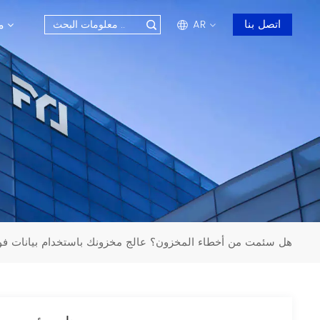
م
اتصل بنا
AR
en
fr
ru
es
ar
هل سئمت من أخطاء المخزون؟ عالج مخزونك باستخدام بيانات فو