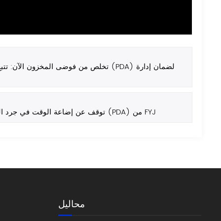
تخلص من فوضى المخزون الآن: تتبع المخز
توقف عن إضاعة الوقت في جرد المخزون الورقي! | عرض توضيحي لجهاز المساعد الرقمي الشخصي (PDA) من FYJ
محاليل