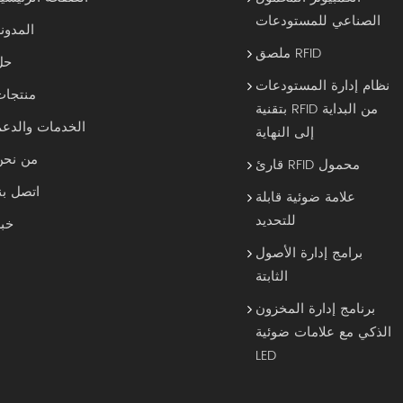
الصناعي للمستودعات
المدون
ملصق RFID
حل
نظام إدارة المستودعات
منتجات
بتقنية RFID من البداية
الخدمات والدعم
إلى النهاية
من نحن
قارئ RFID محمول
اتصل بن
علامة ضوئية قابلة
للتحديد
خبر
برامج إدارة الأصول
الثابتة
برنامج إدارة المخزون
الذكي مع علامات ضوئية
LED