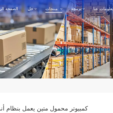
علومات عنا
برمجة
منتجات
حل
الصفحة الر
كمبيوتر محمول متين يعمل بنظام أند