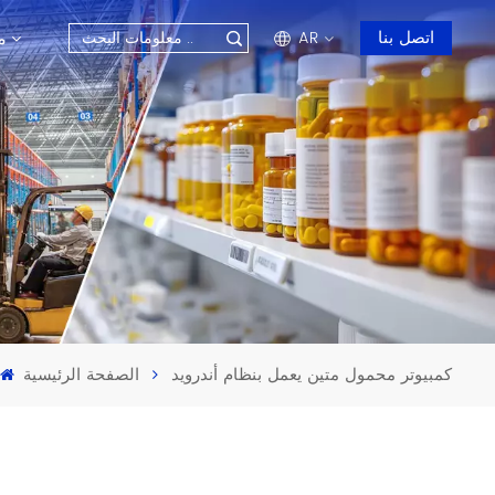
م
اتصل بنا
AR
en
fr
ru
es
ar
كمبيوتر محمول متين يعمل بنظام أندرويد
الصفحة الرئيسية