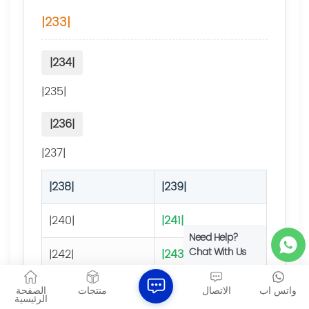
|233|
|234|
|235|
|236|
|237|
|238|
|239|
|240|
|241|
Need Help?
Chat With Us
|242|
|243|
|244|
|245|
واتس اب
الاتصال
منتجات
الصفحة
الرئيسية