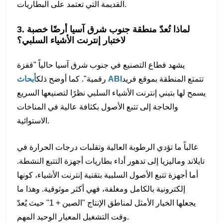
القديمة التي تعتمد على البطاريات.
3. لماذا تُعدّ منطقة جنوب شرق آسيا أرضًا خصبة
لاختبار إنترنت الأشياء السلبي؟
يشهد قطاع التصنيع في جنوب شرق آسيا حالياً "قفزة
تتمتع المنطقة بموقع فريد
أبحاث ABI
رقمية". كما أوضح ذلك
يسمح لها بتبني إنترنت الأشياء السلبي نظرًا لتصنيعها السريع
والحاجة إلى تتبع الأصول بكثافة عالية في المناخات
الاستوائية.
غالباً ما تؤدي الرطوبة العالية وتقلبات درجات الحرارة في
تايلاند وماليزيا إلى تدهور أداء بطاريات أجهزة التتبع النشطة.
أما أجهزة تتبع الأصول السلبية بتقنية إنترنت الأشياء، كونها
إلكترونية بالكامل ومغلفة، فهي أكثر موثوقية. وهذا ما
يجعلها الخيار الأمثل لمناطق الإنتاج "الصين + 1" حيث يُعدّ
وقت التشغيل المعيار الوحيد المهم.