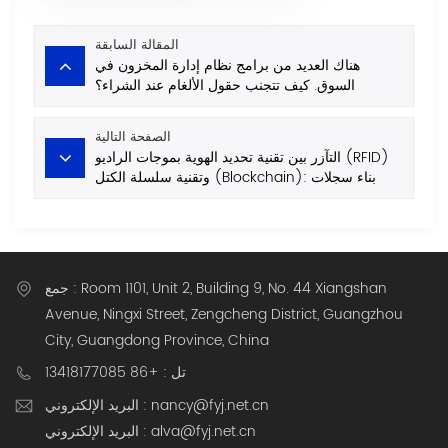
المقالة السابقة
هناك العديد من برامج نظام إدارة المخزون في
السوق. كيف تتجنب حقول الألغام عند الشراء؟
الصفحة التالية
التآزر بين تقنية تحديد الهوية بموجات الراديو (RFID)
وتقنية سلسلة الكتل (Blockchain): بناء سجلات
أصول غير قابلة للتغيير للاقتصاد العالمي لعام 2026
جمع : Room 1101, Unit 2, Building 9, No. 44 Xiangshan
Avenue, Ningxi Street, Zengcheng District, Guangzhou
City, Guangdong Province, China
تل : +86 13418177085
البريد الإلكتروني : nancy@fyj.net.cn
البريد الإلكتروني : alva@fyj.net.cn