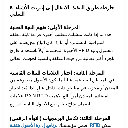
6. خارطة طريق التنفيذ: الانتقال إلى إنترنت الأشياء
السلبي
المرحلة الأولى: تقييم البنية التحتية
حدد ما إذا كانت منشأتك تتطلب أجهزة قراءة ثابتة معلقة
للمراقبة المستمرة أو ما إذا كان اتباع نهج يعتمد على
الأجهزة المحمولة أولاً باستخدام قارئ RFID محمول باليد
للجرد أكثر فعالية من حيث التكلفة بالنسبة لحجمك الحالي.
المرحلة الثانية: اختيار العلامات للبيئات القاسية
في المناطق الصناعية، غالباً ما تكون الأصول مصنوعة من
المعدن أو مخزنة في مناطق ذات تداخل عالٍ. لذا، يُعد اختيار
علامات RAIN RFID المضادة للمعادن أمراً بالغ الأهمية
لضمان نجاح نظام تتبع الأصول الثابتة السريع.
المرحلة الثالثة: تكامل البرمجيات (التوأم الرقمي)
يمكن
برنامج إدارة الأصول بتقنية RFID
اضمن مؤسستك