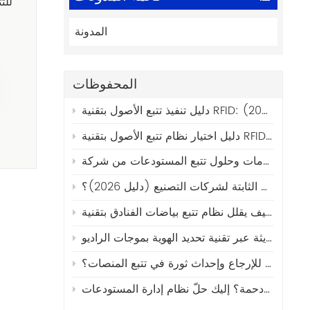
لماذا تختار ج
المدونة
المحفوظات
يط إلى النشر (2026)
كيفية اختيار أفضل برامج إدارة الأصول الثابتة لشركات التصنيع (دليل 2026)؟
كيف تساهم علامات إنترنت الأشياء الصوتية والضوئية في الحد من فقدان الأصول القابلة للإرجاع وإحداث ثورة في تتبع المنصات؟