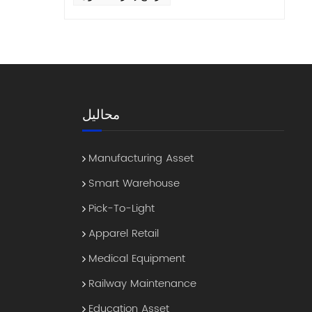
محاليل
اطلب عرضًا توضيحيًا اليوم لترى كيف يُحدث F9832 نقلة نوعية في عملياتك. -نهاية-
Manufacturing Asset
Smart Warehouse
Pick-To-Light
Apparel Retail
Medical Equipment
Railway Maintenance
Education Asset