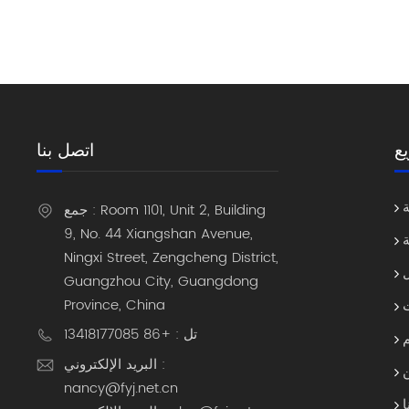
ار ISO 13485
ة؟إنه مستشعر BSI بدقة 130 ميجابكسل وتعمل
خوارزمية sBoost على تعزيز الوضوح للرموز التي يقل حجمها عن 2 مم. 3. ما هي
ISO 9001/134 الشهادات
ها موردًا موثوقًا
اعد الرقمي الشخصي (PDA)
ناعي، حيث يُوازن بين السرعة والمتانة والدقة.
ع
اتصل بنا
جمع : Room 1101, Unit 2, Building
9, No. 44 Xiangshan Avenue,
ة
Ningxi Street, Zengcheng District,
Guangzhou City, Guangdong
Province, China
تل : +86 13418177085
البريد الإلكتروني :
nancy@fyj.net.cn
ا