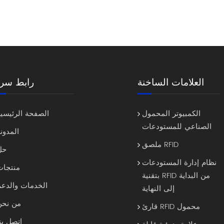
الطبية؟بالتأكيد. إصدار طبي مع طلاء مضاد للميكروبات و الامتثال لمعي
متاح. 2. كيف يتعامل مع أكواد DPM الصغير
الشهادات التي تضمن القبول العالمي؟ CE، RoHS، FCC، و 85
تضمن الامتثال. قم بترقية إمكانية التتبع لديك باستخدام F9832 باعتبار
لأجهزة الكمبيوتر المحمولة، تقدم FYJ أجهزة المس
المحمولة من شركة DPM للاستخدام الص
العلامات الساخنة
رابط سري
الكمبيوتر المحمول
الصفحة الرئيسية
الصناعي للمستودعات
المدون
ملصق RFID
حل
نظام إدارة المستودعات
منتجات
بتقنية RFID من البداية
الخدمات والدعم
إلى النهاية
من نحن
قارئ RFID محمول
اتصل بن