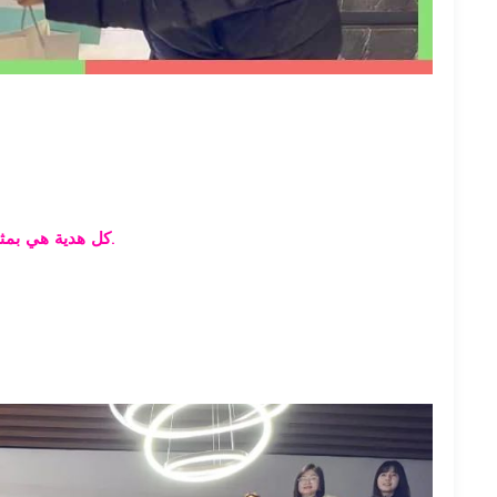
✨كل هدية هي بمثابة رحلة لطيفة في اتجاهين نحو الأشياء الجيدة الدقيقة ذات القيمة والعملية.