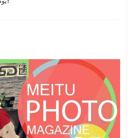
يوم الإلهة الخاص: تم تقديم تدليل حصري لكل شخص متألق!