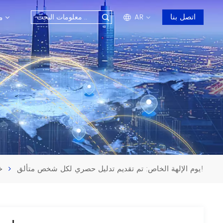
م
اتصل بنا
AR
en
fr
ru
es
ar
يوم الإلهة الخاص: تم تقديم تدليل حصري لكل شخص متألق!
خ