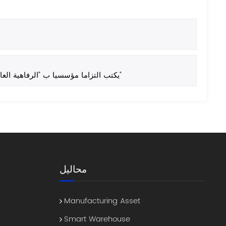
نسيم الربيع ليس جيدا مثلك | فريق المتطوعين في FYJ يكتب التزاما مؤسسيا ب "الرفاهية العامة الخضراء"
محاليل
Manufacturing Asset
Smart Warehouse