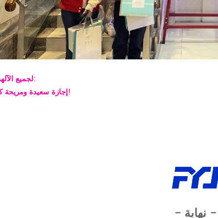
FYJ لجميع الآلهة:
إجازة سعيدة ومريحة كالريح!
- نهاية -