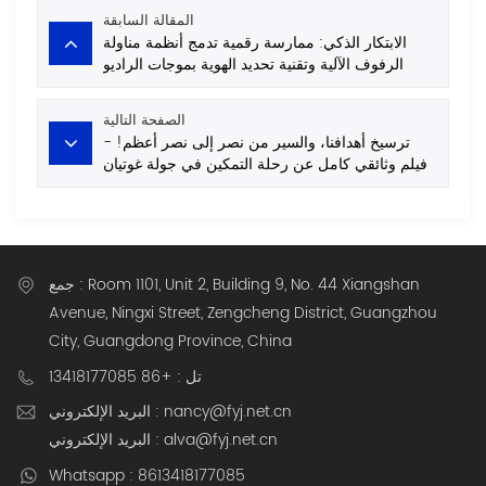
المقالة السابقة
الابتكار الذكي: ممارسة رقمية تدمج أنظمة مناولة
الرفوف الآلية وتقنية تحديد الهوية بموجات الراديو
(RFID).
الصفحة التالية
ترسيخ أهدافنا، والسير من نصر إلى نصر أعظم! -
فيلم وثائقي كامل عن رحلة التمكين في جولة غوتيان
الدراسية لعام ٢٠٢٥
جمع : Room 1101, Unit 2, Building 9, No. 44 Xiangshan
Avenue, Ningxi Street, Zengcheng District, Guangzhou
City, Guangdong Province, China
تل : +86 13418177085
البريد الإلكتروني : nancy@fyj.net.cn
البريد الإلكتروني : alva@fyj.net.cn
Whatsapp : 8613418177085