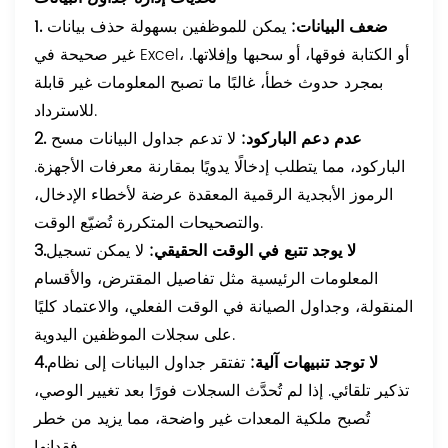
1. ضعف البيانات:
يمكن للموظفين بسهولة حذف بيانات
غير صحيحة في Excel، أو الكتابة فوقها، أو سحبها وإفلاتها.
بمجرد حدوث خطأ، غالبًا ما تصبح المعلومات غير قابلة
للاسترداد.
2. عدم دعم الباركود:
لا تدعم جداول البيانات مسح
الباركود، مما يتطلب إدخالًا يدويًا بمقارنة معرفات الأجهزة.
الرموز الأبجدية الرقمية المعقدة عرضة لأخطاء الإدخال،
والتصحيحات المتكررة تُضيّع الوقت.
3.لا يوجد تتبع في الوقت الحقيقي:
لا يمكن تسجيل
المعلومات الرئيسية مثل تفاصيل المقترض، والأقسام
المنقولة، وجداول الصيانة في الوقت الفعلي، والاعتماد كليًا
على سجلات الموظفين اليدوية.
4.لا توجد تنبيهات آلية:
تفتقر جداول البيانات إلى نظام
تذكير تلقائي. إذا لم تُحدَّث السجلات فورًا بعد تغيير الوصي،
تُصبح ملكية المعدات غير واضحة، مما يزيد من خطر
فقدانها.