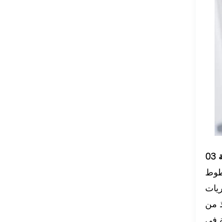
خطوط
ريات
ذ من
ة في