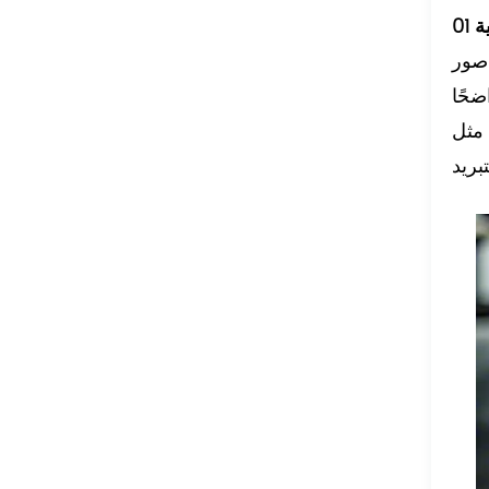
ة
 صور
ضحًا
 مثل