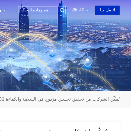
م
اتصل بنا
AR
en
fr
ru
es
ar
محطة الأشعة تحت الحمراء F9832 تُمكّن الشركات من تحقيق تحسين مزدوج في السلامة والكفاءة