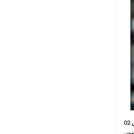
س
يضمن