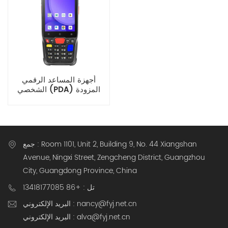
أجهزة المساعد الرقمي
الشخصي (PDA) المزودة
بنظام Android 14 الصناعي
مقاس 4 بوصات
جمع : Room 1101, Unit 2, Building 9, No. 44 Xiangshan
Avenue, Ningxi Street, Zengcheng District, Guangzhou
City, Guangdong Province, China
تل : +86 13418177085
البريد الإلكتروني : nancy@fyj.net.cn
البريد الإلكتروني : alva@fyj.net.cn