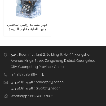
جهاز مساعد رقمي شخصي
متين للغاية مقاوم للبرودة
بشاشة 4.3 بوصة، يعمل
بنظام أندرويد 14
جمع : Room 1101, Unit 2, Building 9, No. 44 Xiangshan
Avenue, Ningxi Street, Zengcheng District, Guangzhou
City, Guangdong Province, China
تل : +86 13418177085
البريد الإلكتروني : nancy@fyj.net.cn
البريد الإلكتروني : alva@fyj.net.cn
Whatsapp : 8613418177085