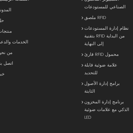
الصناعي للمستودعات
المدون
ملصق RFID
حل
نظام إدارة المستودعات
منتجات
بتقنية RFID من البداية
الخدمات والدعم
إلى النهاية
من نحن
قارئ RFID محمول
اتصل بن
علامة ضوئية قابلة
للتحديد
خبر
برامج إدارة الأصول
الثابتة
برنامج إدارة المخزون
الذكي مع علامات ضوئية
LED