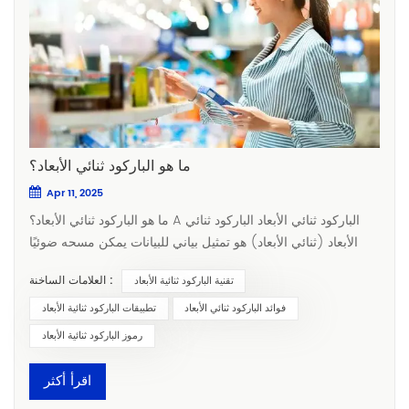
ما هو الباركود ثنائي الأبعاد؟
Apr 11, 2025
ما هو الباركود ثنائي الأبعاد؟ A الباركود ثنائي الأبعاد الباركود ثنائي
الأبعاد (ثنائي الأبعاد) هو تمثيل بياني للبيانات يمكن مسحه ضوئيًا
وفك تشفيره باستخدام أجهزة متخصصة أو هواتف ذكية. بخلاف
العلامات الساخنة :
تقنية الباركود ثنائية الأبعاد
الباركودات أحادية البعد التقليدية، التي تخزن المعلومات بتنسيق
خطي، تُشفّر الباركودات ثنائية الأبعاد البيانات أفقيًا ورأسيًا. هذا يسمح
فوائد الباركود ثنائي الأبعاد
تطبيقات الباركود ثنائية الأبعاد
لها بتخزين معلومات أكثر بكثير في مساحة صغيرة، مما يجعلها
رموز الباركود ثنائية الأبعاد
مثالية للتطبيقات التي تتطلب سعة بيانات عالية وتنوعًا. أنواع الباركود
ثنائية الأبعاد هناك عدة أنواع من رموز الباركود ثنائية الأبعاد، كل منها
اقرأ أكثر
مصمم لتطبيقات محددة: 1. رموز الاستجابة السريعة:تعتبر رموز